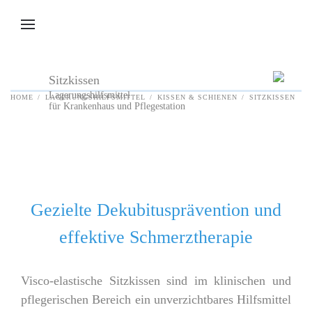
Zum Hauptinhalt springen
Sitzkissen
Lagerungshilfsmittel
HOME
LAGERUNGSHILFSMITTEL
KISSEN & SCHIENEN
SITZKISSEN
für Krankenhaus und Pflegestation
Gezielte Dekubitusprävention und
effektive Schmerztherapie
Visco-elastische Sitzkissen sind im klinischen und
pflegerischen Bereich ein unverzichtbares Hilfsmittel