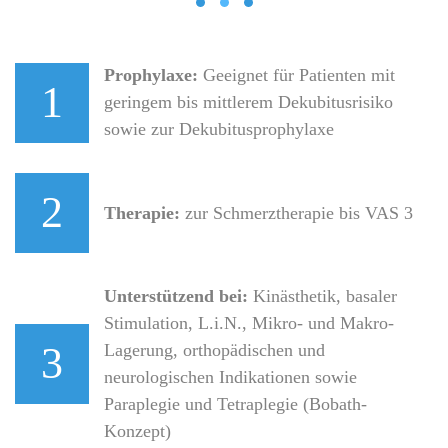
slider 02
slider 03
slider 01
Prophylaxe:
Geeignet für Patienten mit
1
geringem bis mittlerem Dekubitusrisiko
sowie zur Dekubitusprophylaxe
2
Therapie:
zur Schmerztherapie bis VAS 3
Unterstützend bei:
Kinästhetik, basaler
Stimulation, L.i.N., Mikro- und Makro-
3
Lagerung, orthopädischen und
neurologischen Indikationen sowie
Paraplegie und Tetraplegie (Bobath-
Konzept)