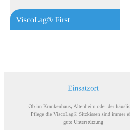
ViscoLag® First
Medizinisches Sitzkissen zur Dekubitusprävention, bis 120 kg
Patientengewicht
mit gerader Sitzfläche
visco-elastische Oberschicht
mit Hygiene-PU-Bezug
OEKO-TEX® Standard 100
Einsatzort
Ob im Krankenhaus, Altenheim oder der häusli
Pflege die ViscoLag® Sitzkissen sind immer e
gute Unterstützung