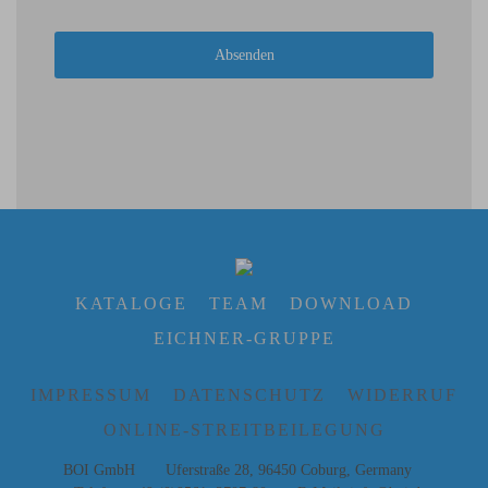
reCAPTCHA
*
Absenden
KATALOGE
TEAM
DOWNLOAD
EICHNER-GRUPPE
IMPRESSUM
DATENSCHUTZ
WIDERRUF
ONLINE-STREITBEILEGUNG
BOI GmbH Uferstraße 28, 96450 Coburg, Germany