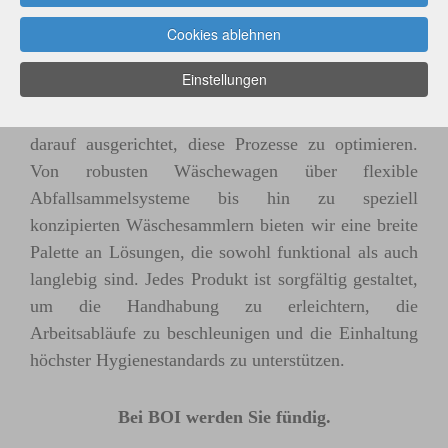
entscheidende Rolle, um Hygienestandards zu
Cookies ablehnen
wahren und eine angenehme Umgebung für
Patienten, Bewohner und Personal zu schaffen.
Einstellungen
Unsere Produkte im Bereich Mobiliar für die
Wäscheversorgung und -sammlung ist speziell
darauf ausgerichtet, diese Prozesse zu optimieren.
Von robusten Wäschewagen über flexible
Abfallsammelsysteme bis hin zu speziell
konzipierten Wäschesammlern bieten wir eine breite
Palette an Lösungen, die sowohl funktional als auch
langlebig sind. Jedes Produkt ist sorgfältig gestaltet,
um die Handhabung zu erleichtern, die
Arbeitsabläufe zu beschleunigen und die Einhaltung
höchster Hygienestandards zu unterstützen.
Bei BOI werden Sie fündig.