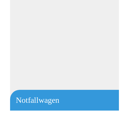
Notfallwagen
Linkar 60C mit seitlichen Schütten und großem Überbau
Fächer 1 + 1 + 2 + 2 + 3 HE
jeweils 2 Euroschienen links und rechts