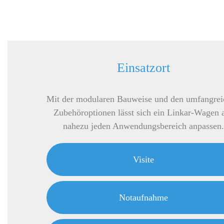
Defi-Halter und Infusionshalter
Sauerstoffflaschenhalter und Reanimationsplatte auf der
Rückseite
Einsatzort
Mit der modularen Bauweise und den umfangrei
Zubehöroptionen lässt sich ein Linkar-Wagen 
nahezu jeden Anwendungsbereich anpassen.
Visite
Notaufnahme