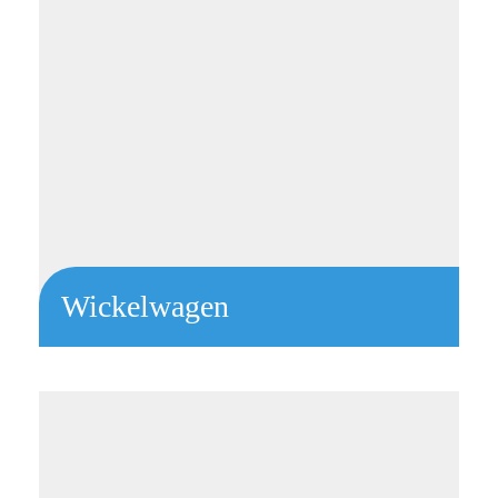
Wickelwagen
Linkar 90S mit weicher Wickelmatratze
Fächer links 2 + 2 + 2 + 3 HE
Fächer rechts 2 HE + Tür 7 HE
jeweils 2 Euroschienen links und rechts
Einlegeboden hinter Tür
Fachteiler optional