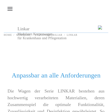
Zum Hauptinhalt springen
Linkar
Modularer Korpuswagen
HOME
MOBILIAR
STATIONSMOBILIAR
LINKAR
für Krankenhaus und Pflegestation
Anpassbar an alle Anforderungen
Die Wagen der Serie LINKAR bestehen aus
hochwertig verarbeiteten Materialien, deren
Zusammenspiel die optimale Funktionalität,
Zuverlässigkeit und Desinfektion gewährleistet. So