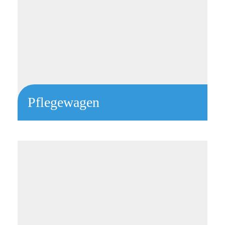
Pflegewagen
Linkar 60S mit seitlichen Schütten und großem Überbau
Fächer 2 + 2 + 2 + 3 HE
2 Euroschienen rechts
5 + 4 FIFO-Boxen
Desi-Box, Abwurf und Nierenschale